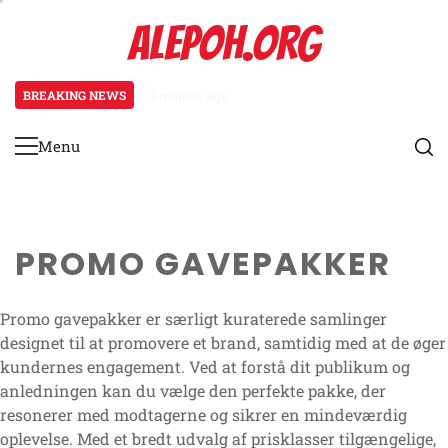
Skip
ALEPOH.ORG
to
content
BREAKING NEWS
3 months ago
Rabatterede kampagnepakker: Pr
Menu
Primary
Menu
PROMO GAVEPAKKER
Promo gavepakker er særligt kuraterede samlinger
designet til at promovere et brand, samtidig med at de øger
kundernes engagement. Ved at forstå dit publikum og
anledningen kan du vælge den perfekte pakke, der
resonerer med modtagerne og sikrer en mindeværdig
oplevelse. Med et bredt udvalg af prisklasser tilgængelige,