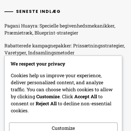
SENESTE INDLÆG
Pagani Huayra: Specielle begivenhedsmekanikker,
Præmietræk, Blueprint-strategier
Rabatterede kampagnepakker: Prissætningsstrategier,
Varetyper, Indsamlingsmetoder
We respect your privacy
Eksklusive login-belønninger: Unikke genstande,
indsamling metoder, tilgængelighed
Cookies help us improve your experience,
deliver personalized content, and analyze
Promo Pack Mekanik: Pakke distribution, Varetyper,
traffic. You can choose which cookies to allow
Indsamlingsstrategier
by clicking
Customize
. Click
Accept All
to
consent or
Reject All
to decline non-essential
Tidsbegrænsede kampagnepakker: Tidsfølsomme
cookies.
tilbud, Varetyper, Samlingsstrategier
Customize