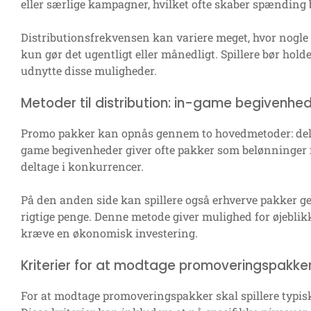
eller særlige kampagner, hvilket ofte skaber spænding b
Distributionsfrekvensen kan variere meget, hvor nogle
kun gør det ugentligt eller månedligt. Spillere bør ho
udnytte disse muligheder.
Metoder til distribution: in-game begivenhed
Promo pakker kan opnås gennem to hovedmetoder: deltag
game begivenheder giver ofte pakker som belønninger fo
deltage i konkurrencer.
På den anden side kan spillere også erhverve pakker g
rigtige penge. Denne metode giver mulighed for øjeblikk
kræve en økonomisk investering.
Kriterier for at modtage promoveringspakke
For at modtage promoveringspakker skal spillere typisk 