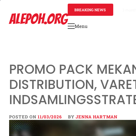
Skip
to
BREAKING NEWS
3 mont
ALEPOH.ORG
content
Menu
Primary
Menu
PROMO PACK MEKAN
DISTRIBUTION, VARE
INDSAMLINGSSTRAT
POSTED ON
11/03/2026
BY
JENNA HARTMAN