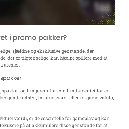
ret i promo pakker?
lige, sjældne og eksklusive genstande, der
de, der er tilgængelige, kan hjælpe spillere med at
rategier.
gspakker
ngspakker og fungerer ofte som fundamentet for en
læggende udstyr, forbrugsvarer eller in-game valuta,
iduel værdi, er de essentielle for gameplay og kan
 fokusere på at akkumulere disse genstande for at