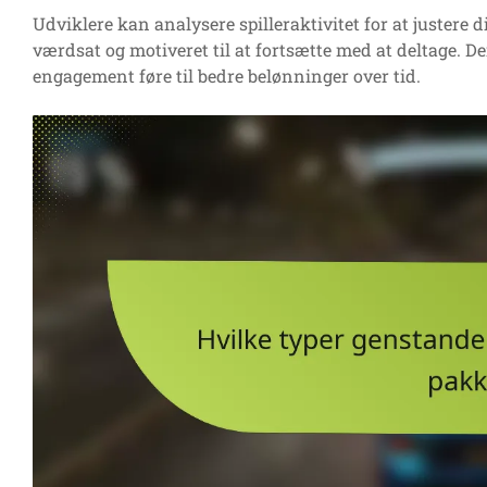
Udviklere kan analysere spilleraktivitet for at justere d
værdsat og motiveret til at fortsætte med at deltage. De
engagement føre til bedre belønninger over tid.