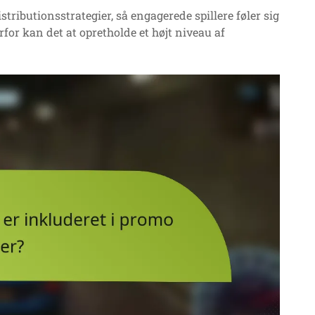
istributionsstrategier, så engagerede spillere føler sig
rfor kan det at opretholde et højt niveau af