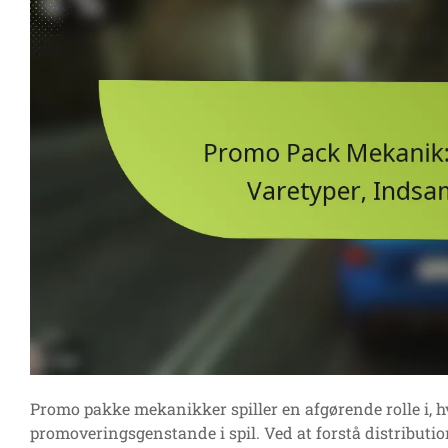
Promo pakke mekanikker spiller en afgørende rolle i, h
promoveringsgenstande i spil. Ved at forstå distributi