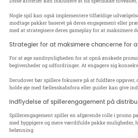
Disse kriterier kan inkludere at nå specifikke niveauer,
Nogle spil kan også implementere tilfældige udvælgelses
modtage pakker baseret på deres engagement eller præsta
med at strategisere deres gameplay for at maksimere d
Strategier for at maksimere chancerne for
For at øge sandsynligheden for at opnå ønskede promo pa
begivenheder og udfordringer. At engagere sig konsek
Derudover bør spillere fokusere på at fuldføre opgaver, 
holde øje med fællesskabsfora eller guider kan give inds
Indflydelse af spillerengagement på distribu
Spillerengagement spiller en afgørende rolle i promo pak
med hyppigere og mere værdifulde pakke muligheder, h
belønning.