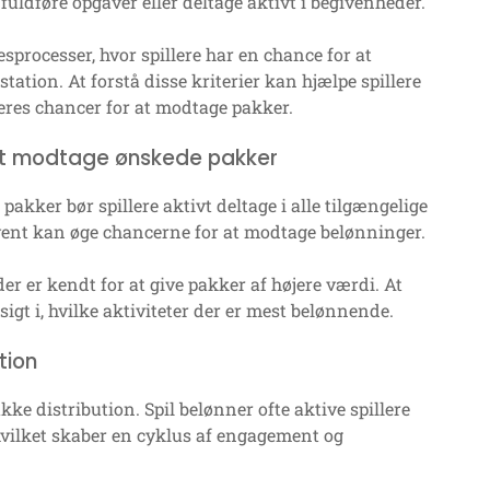
 fuldføre opgaver eller deltage aktivt i begivenheder.
processer, hvor spillere har en chance for at
tion. At forstå disse kriterier kan hjælpe spillere
eres chancer for at modtage pakker.
 at modtage ønskede pakker
kker bør spillere aktivt deltage i alle tilgængelige
vent kan øge chancerne for at modtage belønninger.
der er kendt for at give pakker af højere værdi. At
igt i, hvilke aktiviteter der er mest belønnende.
tion
ke distribution. Spil belønner ofte aktive spillere
vilket skaber en cyklus af engagement og