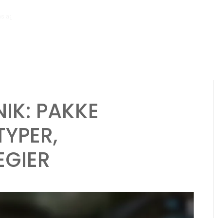
hs ago
Rabatterede kampagnepakker: Prissætningsstrategier, Varetyp
IK: PAKKE
TYPER,
EGIER