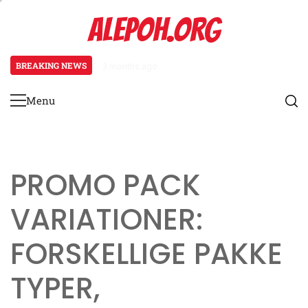
Skip
ALEPOH.ORG
to
content
BREAKING NEWS
3 months ago
Rabatterede kampagnepakker: Pr
Menu
Primary
Menu
PROMO PACK
VARIATIONER:
FORSKELLIGE PAKKE
TYPER,